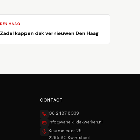
DEN HAAG
Zadel kappen dak vernieuwen Den Haag
CONTACT
06 2487 8039
info@vanelk-dakwerken.nl
Keurmeester 25
2295 SC Kwintsheul