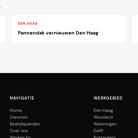
k
DEN HAAG
Pannendak vernieuwen Den Haag
NAVIGATIE
WERKGEBIED
Home
Den Haag
Diensten
Westland
Bedrijfspanden
Wateringen
Over ons
Delft
Werken bij
Rotterdam