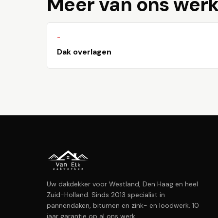
Meer van ons wer
-
Dak overlagen
Uw dakdekker voor Westland, Den Haag en heel
Zuid-Holland. Sinds 2013 specialist in
pannendaken, bitumen en zink- en loodwerk. 10
jaar garantie op al ons werk.